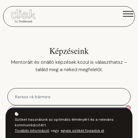
A DISKRŐL
REGISZTRÁCIÓ
BEJELENTKEZÉS
Képzéseink
Mentorált és önálló képzések közül is választhatsz –
találd meg a neked megfelelőt.
szűrők
Sütiket használunk az optimális élményért és a releváns
kommunikációért.
További információ
vagy
egyes sütiket fogadok el
.
artificial intelligence
×